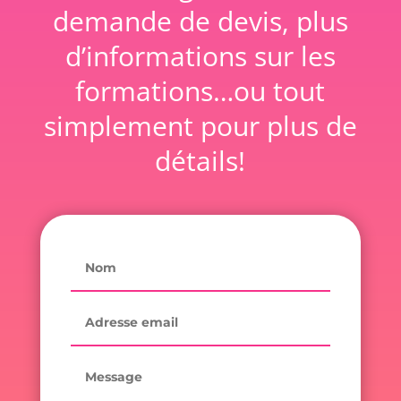
demande de devis, plus
d’informations sur les
formations…ou tout
simplement pour plus de
détails!